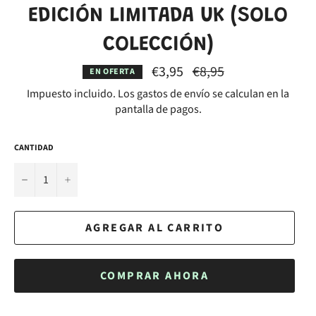
EDICIÓN LIMITADA UK (SOLO
COLECCIÓN)
Precio
€3,95
€8,95
EN OFERTA
habitual
Impuesto incluido. Los
gastos de envío
se calculan en la
pantalla de pagos.
CANTIDAD
−
+
AGREGAR AL CARRITO
COMPRAR AHORA